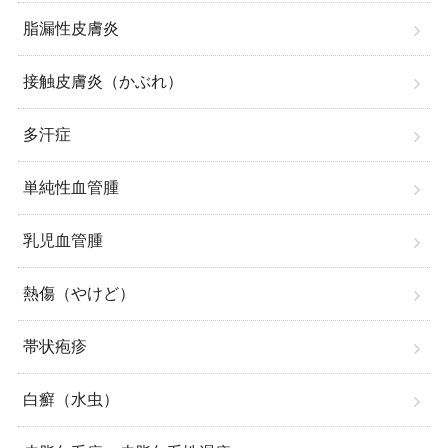
脂漏性皮膚炎
接触皮膚炎（かぶれ）
多汗症
単純性血管腫
乳児血管腫
熱傷（やけど）
帯状疱疹
白癬（水虫）