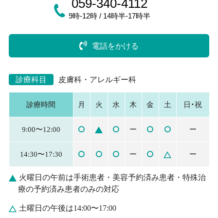
059-340-4112
9時-12時 / 14時半-17時半
電話をかける
診療科目
皮膚科・アレルギー科
・
診療時間
月
火
水
木
金
土
日
祝
9:00〜12:00
ー
ー
14:30〜17:30
ー
ー
火曜日の午前は手術患者・美容予約済み患者・特殊治
療の予約済み患者のみの対応
土曜日の午後は14:00〜17:00